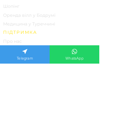
Шопінг
Оренда вілл у Бодрумі
Медицина у Туреччині
ПІДТРИМКА
Про нас
Контакти
Telegram
WhatsApp
Відгуки наших клієнтів
Часті питання
Політика конфіденційності
ФОРМА ЗАЯВКИ