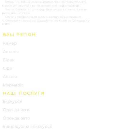
1.
Заповніть форму заявки. (бронь без ПЕРЕДОПЛАТИ!)
Протягом години з вами зв'яжеться наш оператор.
2.
Увага! Очікуйте трансфер біля входу в готель, а не на
ресепшені готелю.
3.
Оплата провадиться в день екскурсії виконавцю.
4. Оплатити можна на Ощадбанк на Каспі за QR кодом у
USDT.
ВАШ РЕГІОН
Кемер
Анталія
Білек
Сіде
Аланія
Мармаріс
НАШІ ПОСЛУГИ
Екскурсії
Оренда яхти
Оренда авто
Індивідуальні екскурсії