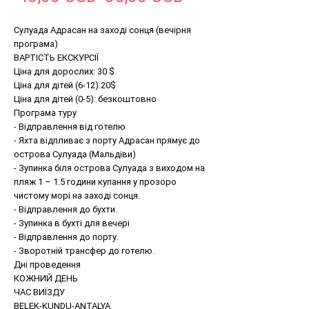
ціна
розпродажем
Сулуада Адрасан на заході сонця (вечірня
програма)
ВАРТІСТЬ ЕКСКУРСІЇ
Ціна для дорослих: 30 $
Ціна для дітей (6-12):20$
Ціна для дітей (0-5): безкоштовно
Програма туру
- Відправлення від готелю
- Яхта відпливає з порту Адрасан прямує до
острова Сулуада (Мальдіви)
- Зупинка біля острова Сулуада з виходом на
пляж 1 – 1.5 години купання у прозоро
чистому морі на заході сонця.
- Відправлення до бухти.
- Зупинка в бухті для вечері
- Відправлення до порту.
- Зворотній трансфер до готелю.
Дні проведення
КОЖНИЙ ДЕНЬ
ЧАС ВИЇЗДУ
BELEK-KUNDU-ANTALYA