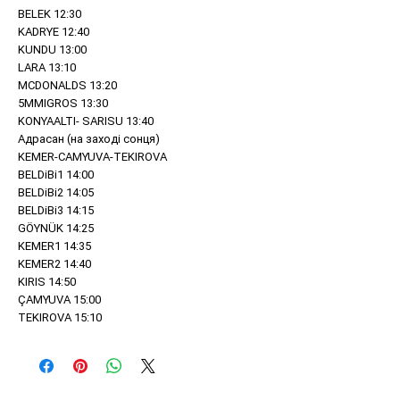
BELEK 12:30
KADRYE 12:40
KUNDU 13:00
LARA 13:10
MCDONALDS 13:20
5MMIGROS 13:30
KONYAALTI- SARISU 13:40
Адрасан (на заході сонця)
KEMER-CAMYUVA-TEKIROVA
BELDiBi1 14:00
BELDiBi2 14:05
BELDiBi3 14:15
GÖYNÜK 14:25
KEMER1 14:35
KEMER2 14:40
KIRIS 14:50
ÇAMYUVA 15:00
TEKIROVA 15:10