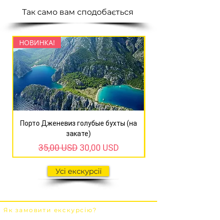
Так само вам сподобається
НОВИНКА!
НОВИНКА!
Порто Дженевиз голубые бухты (на
Сагалассос + озер
закате)
Звичайна ціна
За розпродажем
35,00 USD
30,00 USD
Усі екскурсії
Як замовити екскурсію?