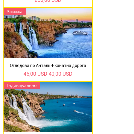
Знижка
Оглядова по Анталії + канатна дорога
Звичайна ціна
За розпродажем
45,00 USD
40,00 USD
Індивідуально