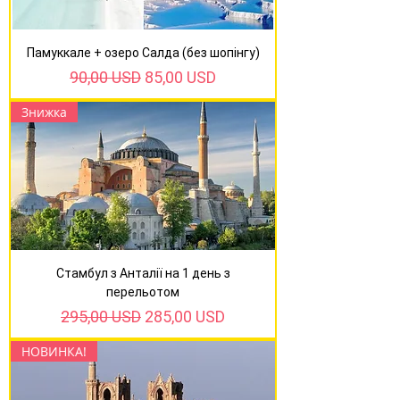
Памуккале + озеро Салда (без шопінгу)
Звичайна ціна
За розпродажем
90,00 USD
85,00 USD
Знижка
Стамбул з Анталії на 1 день з
перельотом
Звичайна ціна
За розпродажем
295,00 USD
285,00 USD
НОВИНКА!