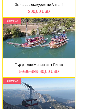
Оглядова екскурсія по Анталії
Ціна
200,00 USD
Знижка
Тур річкою Манавгат + Ринок
Звичайна ціна
За розпродажем
50,00 USD
40,00 USD
Знижка