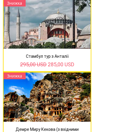
Знижка
Стамбул тур з Анталії
Звичайна ціна
За розпродажем
295,00 USD
285,00 USD
Знижка
Демре Миру Кекова (з вхідними