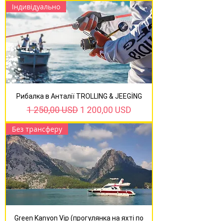
Індивідуально
Рибалка в Анталії TROLLING & JEEGİNG
Звичайна ціна
За розпродажем
1 250,00 USD
1 200,00 USD
Без трансферу
Green Kanyon Vip (прогулянка на яхті по