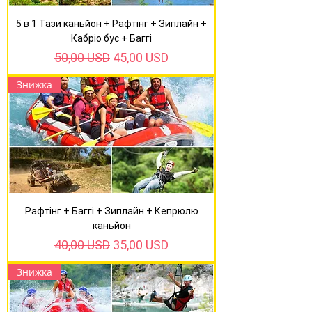
5 в 1 Тази каньйон + Рафтінг + Зиплайн +
Кабріо бус + Баггі
Звичайна ціна
За розпродажем
50,00 USD
45,00 USD
Знижка
Рафтінг + Баггі + Зиплайн + Кепрюлю
каньйон
Звичайна ціна
За розпродажем
40,00 USD
35,00 USD
Знижка