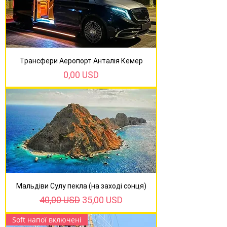
Трансфери Аеропорт Анталія Кемер
Ціна
0,00 USD
Мальдіви Сулу пекла (на заході сонця)
Звичайна ціна
За розпродажем
40,00 USD
35,00 USD
Soft напої включені