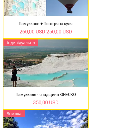
Памуккале + Повітряна куля
Звичайна ціна
За розпродажем
260,00 USD
250,00 USD
Індивідуально
Памуккале - спадщина ЮНЕСКО
Ціна
350,00 USD
Знижка