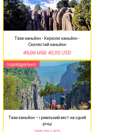
Тази каньйон - Керюлю каньйон -
Скелястий каньйон
Звичайна ціна
За розпродажем
45,00 USD
40,00 USD
Індивідуально
Тази каньйон – і римський міст на одній
річці
Ціна
250,00 USD