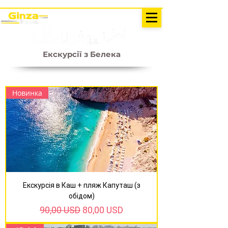
ЕКСКУРСІЇ У ТУРЕЧЧИНІ
Анталія - Кемер Ginza Travel
меню
Екскурсії з Белека
Новинка
Екскурсія в Каш + пляж Капуташ (з
обідом)
Звичайна ціна
За розпродажем
90,00 USD
80,00 USD