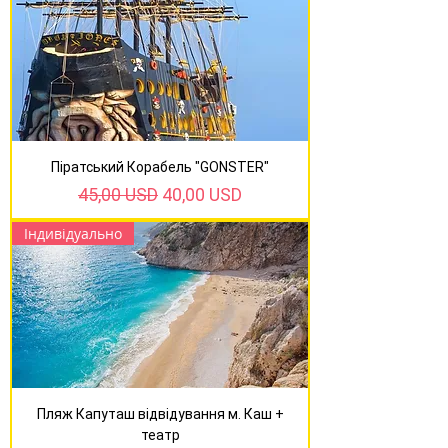
Піратський Корабель "GONSTER"
Звичайна ціна
За розпродажем
45,00 USD
40,00 USD
Індивідуально
Пляж Капуташ відвідування м. Каш +
театр