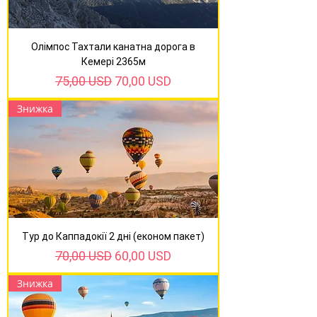
Олімпос Тахтали канатна дорога в
Кемері 2365м
Звичайна ціна
За розпродажем
75,00 USD
70,00 USD
Знижка
Тур до Каппадокії 2 дні (економ пакет)
Звичайна ціна
За розпродажем
70,00 USD
60,00 USD
Знижка