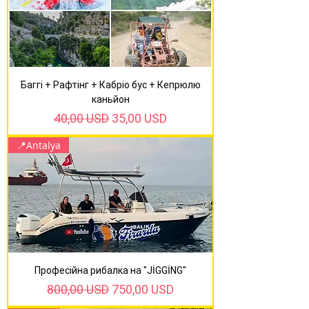
Баггі + Рафтінг + Кабріо бус + Кепрюлю
каньйон
Звичайна ціна
За розпродажем
40,00 USD
35,00 USD
📍Antalya
Професійна рибалка на "JİGGİNG"
Звичайна ціна
За розпродажем
800,00 USD
750,00 USD