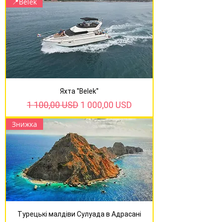
📍Belek
Яхта ''Belek''
Звичайна ціна
За розпродажем
1 100,00 USD
1 000,00 USD
Знижка
Турецькі малдіви Сулуада в Адрасані