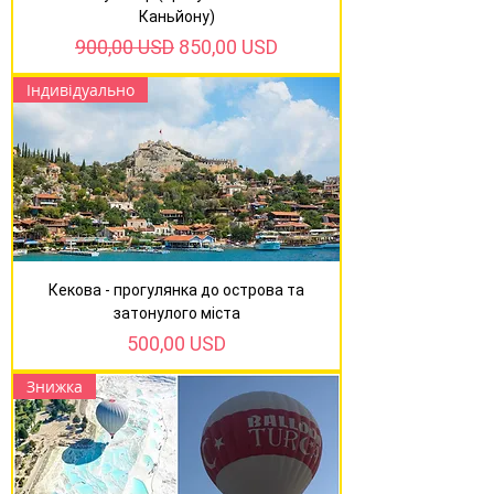
Каньйону)
Звичайна ціна
За розпродажем
900,00 USD
850,00 USD
Індивідуально
Кекова - прогулянка до острова та
затонулого міста
Ціна
500,00 USD
Знижка