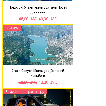
Подорож блакитними бухтами Порто
Дженевіз
Звичайна ціна
За розпродажем
45,00 USD
40,00 USD
Знижка
Green Canyon Manavgat (Зелений
каньйон)
Звичайна ціна
За розпродажем
50,00 USD
40,00 USD
Замовлення трансферу