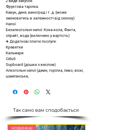
2 види закусок
Фруктова тарілка:
Кавун, диня, виноград і т. д. (може
змінюватись в залежності від сезону)
Напої:
Безалкогольні напої: Кока-кола, Фанта,
спрайт, вода (включено у вартість)
➕ Додаткові платні послуги:
Креветки
Кальмари
Сібоб
Supboard (дошка з веслом)
Алкогольні напої (джин, горілка, пиво, віскі,
шампанське,
Так само вам сподобається
НОВИНКА!
НОВИНКА!