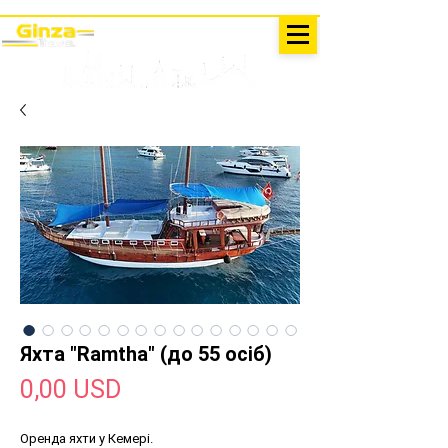
ЕКСКУРСІЇ У ТУРЕЧЧИНІ
Анталія - Кемер Ginza Travel
меню
Яхта "Ramtha" (до 55 осіб)
Ціна
0,00 USD
Оренда яхти у Кемері.