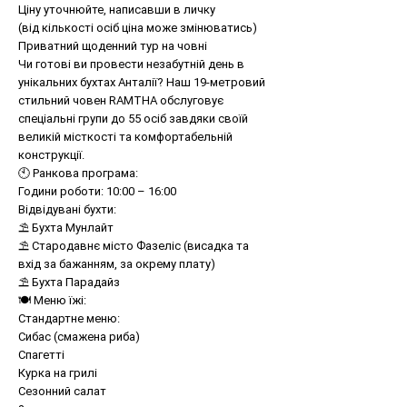
Ціну уточнюйте, написавши в личку
(від кількості осіб ціна може змінюватись)
Приватний щоденний тур на човні
Чи готові ви провести незабутній день в
унікальних бухтах Анталії? Наш 19-метровий
стильний човен RAMTHA обслуговує
спеціальні групи до 55 осіб завдяки своїй
великій місткості та комфортабельній
конструкції.
🕙 Ранкова програма:
Години роботи: 10:00 – 16:00
Відвідувані бухти:
⛱ Бухта Мунлайт
⛱ Стародавнє місто Фазеліс (висадка та
вхід за бажанням, за окрему плату)
⛱ Бухта Парадайз
🍽 Меню їжі:
Стандартне меню:
Сибас (смажена риба)
Спагетті
Курка на грилі
Сезонний салат